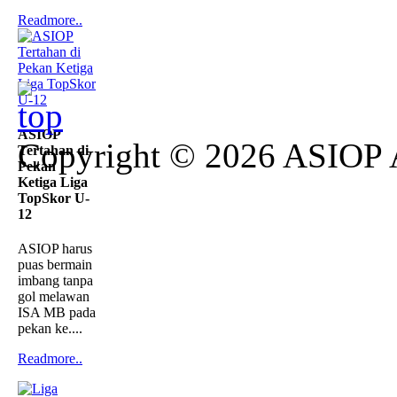
Readmore..
ASIOP
Copyright © 2026 ASIOP
Tertahan di
Pekan
Ketiga Liga
TopSkor U-
12
ASIOP harus
puas bermain
imbang tanpa
gol melawan
ISA MB pada
pekan ke....
Readmore..