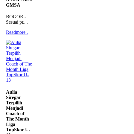
GMSA
BOGOR -
Sesuai pr....
Readmore..
Aulia
Siregar
Terpilih
Menjadi
Coach of
The Month
Liga
TopSkor U-