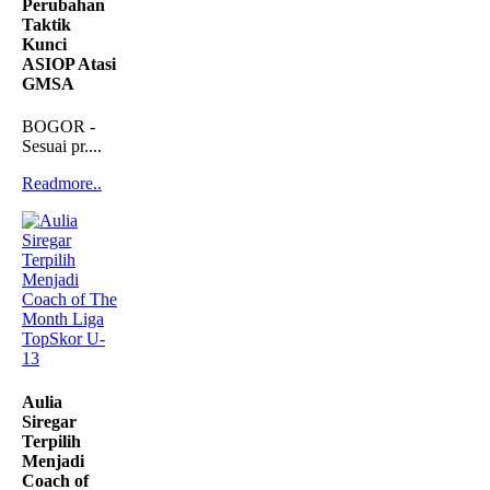
Perubahan
Taktik
Kunci
ASIOP Atasi
GMSA
BOGOR -
Sesuai pr....
Readmore..
Aulia
Siregar
Terpilih
Menjadi
Coach of