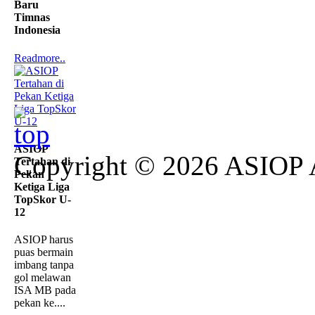
Baru
Timnas
Indonesia
Readmore..
ASIOP
Copyright © 2026 ASIOP
Tertahan di
Pekan
Ketiga Liga
TopSkor U-
12
ASIOP harus
puas bermain
imbang tanpa
gol melawan
ISA MB pada
pekan ke....