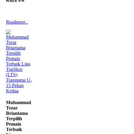
Raya 9-0
Readmore..
Muhammad
Tezar
Briantama
Terpilih
Pemain
Terbaik