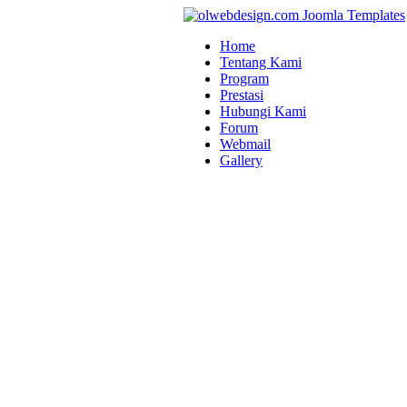
Home
Tentang Kami
Program
Prestasi
Hubungi Kami
Forum
Webmail
Gallery