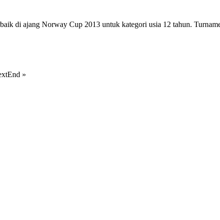
baik di ajang Norway Cup 2013 untuk kategori usia 12 tahun. Turnamen 
xt
End
»