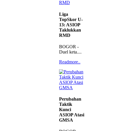
Liga
TopSkor U-
13: ASIOP
Taklukkan
RMD
BOGOR -
Duel keta....
Readmore..
Perubahan
Taktik
Kunci
ASIOP Atasi
GMSA