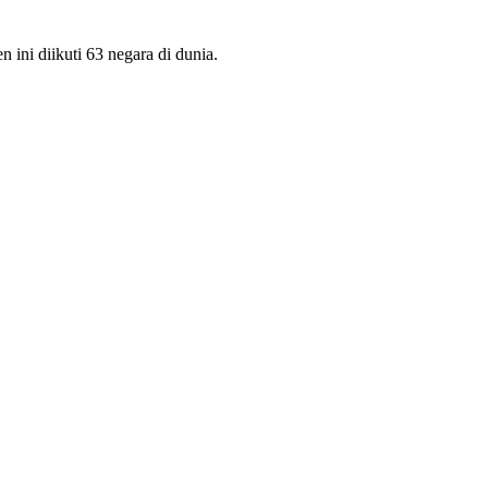
ini diikuti 63 negara di dunia.