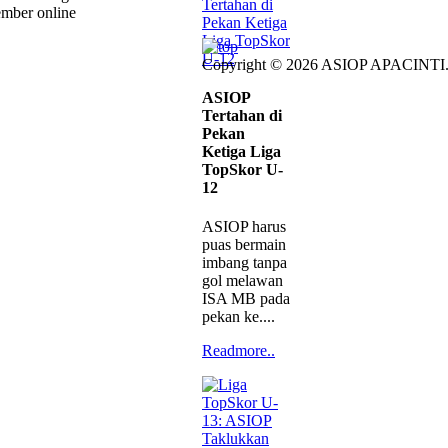
mber online
Copyright © 2026 ASIOP APACINTI
ASIOP
Tertahan di
Pekan
Ketiga Liga
TopSkor U-
12
ASIOP harus
puas bermain
imbang tanpa
gol melawan
ISA MB pada
pekan ke....
Readmore..