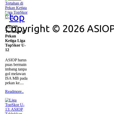
Copyright © 2026 ASIOP
ASIOP
Tertahan di
Pekan
Ketiga Liga
TopSkor U-
12
ASIOP harus
puas bermain
imbang tanpa
gol melawan
ISA MB pada
pekan ke....
Readmore..