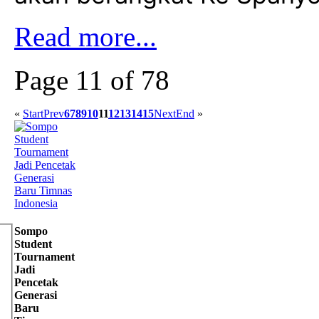
Read more...
Page 11 of 78
«
Start
Prev
6
7
8
9
10
11
12
13
14
15
Next
End
»
Sompo
Student
Tournament
Jadi
Pencetak
Generasi
Baru